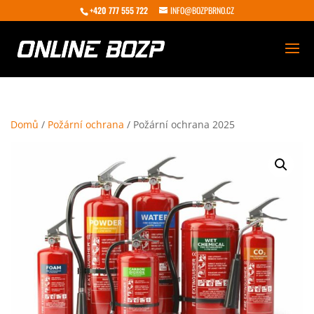
+420 777 555 722
INFO@BOZPBRNO.CZ
Domů
/
Požární ochrana
/ Požární ochrana 2025